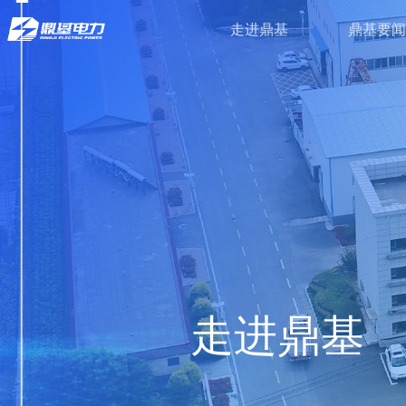
走进鼎基
鼎基要闻
走进鼎基