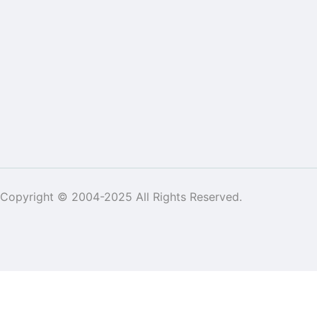
Copyright © 2004-2025 All Rights Reserved.